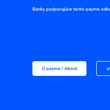
Banky podporujúce tento payme odka
O payme / About
V